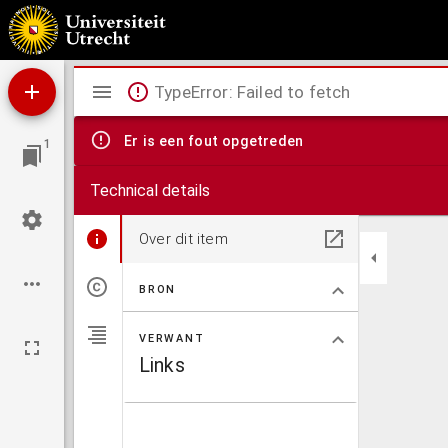
Beschrijvinge van vlakke sonnewijsers, of nieuwe en korte manier om op vlakke superfic
vermeerdert
Mirador
TypeError: Failed to fetch
viewer
Er is een fout opgetreden
1
Technical details
Over dit item
BRON
VERWANT
Links