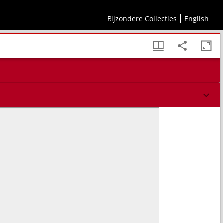
overgeset, op vele plaatsen veranderd, en in het eynde met een geheel capittel
Bijzondere Collecties
English