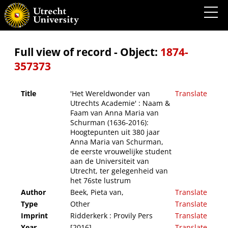
'Het Wereldwonder van Utrechts Academie' : Naam & Faam van Anna Maria van
Schurman (1636-2016): Hoogtepunten uit 380 jaar Anna Maria van Schurman, de eerste
vrouwelijke student aan de Universiteit van Utrecht, ter gelegenheid van het 76ste
lustrum
Full view of record - Object:
1874-
357373
Title
'Het Wereldwonder van
Translate
Utrechts Academie' : Naam &
Faam van Anna Maria van
Schurman (1636-2016):
Hoogtepunten uit 380 jaar
Anna Maria van Schurman,
de eerste vrouwelijke student
aan de Universiteit van
Utrecht, ter gelegenheid van
het 76ste lustrum
Author
Beek, Pieta van,
Translate
Type
Other
Translate
Imprint
Ridderkerk : Provily Pers
Translate
Year
[2016]
Translate