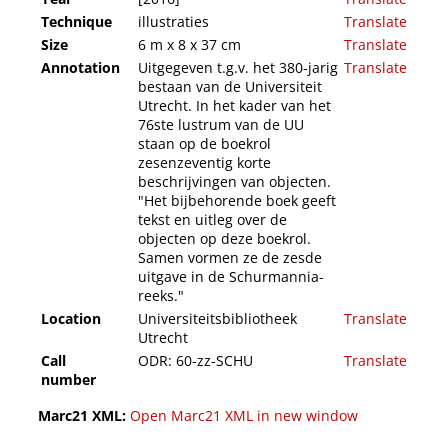
Technique
illustraties
Translate
Size
6 m x 8 x 37 cm
Translate
Annotation
Uitgegeven t.g.v. het 380-jarig
Translate
bestaan van de Universiteit
Utrecht. In het kader van het
76ste lustrum van de UU
staan op de boekrol
zesenzeventig korte
beschrijvingen van objecten.
"Het bijbehorende boek geeft
tekst en uitleg over de
objecten op deze boekrol.
Samen vormen ze de zesde
uitgave in de Schurmannia-
reeks."
Location
Universiteitsbibliotheek
Translate
Utrecht
Call
ODR: 60-zz-SCHU
Translate
number
Marc21 XML:
Open Marc21 XML in new window