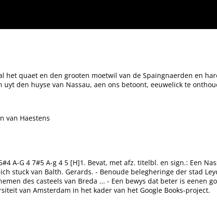
 de Spaingnaerden en haren aenhanck ons aen-ghedaen te ghedencken. Ende de groote li
 al het quaet en den grooten moetwil van de Spaingnaerden en h
 uyt den huyse van Nassau, aen ons betoont, eeuwelick te onthoude
on van Haestens
#4 A-G 4 7#5 A-g 4 5 [H]1. Bevat, met afz. titelbl. en sign.: Een N
ch stuck van Balth. Gerards. - Benoude belegheringe der stad Ley
nemen des casteels van Breda ... - Een bewys dat beter is eenen g
ersiteit van Amsterdam in het kader van het Google Books-project.