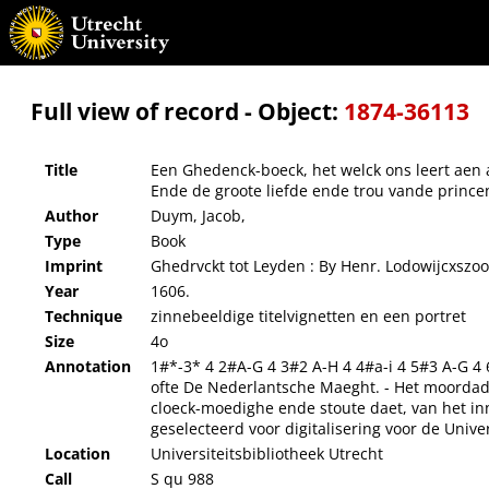
Een Ghedenck-boeck, het welck ons leert aen al het quaet en den grooten moetwil van
onthouden. : Speel-wijs in dicht ghestelt
Full view of record - Object:
1874-36113
Title
Een Ghedenck-boeck, het welck ons leert aen
Ende de groote liefde ende trou vande princen
Author
Duym, Jacob,
Type
Book
Imprint
Ghedrvckt tot Leyden : By Henr. Lodowijcxszo
Year
1606.
Technique
zinnebeeldige titelvignetten en een portret
Size
4o
Annotation
1#*-3* 4 2#A-G 4 3#2 A-H 4 4#a-i 4 5#3 A-G 4 6
ofte De Nederlantsche Maeght. - Het moordadi
cloeck-moedighe ende stoute daet, van het in
geselecteerd voor digitalisering voor de Univ
Location
Universiteitsbibliotheek Utrecht
Call
S qu 988