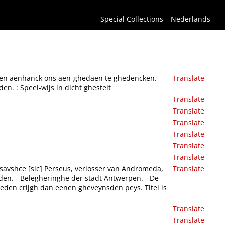
efde ende trou vande princen uyt den huyse van Nassau, aen ons betoont, eeuwelick te
Special Collections
Nederlands
aren aenhanck ons aen-ghedaen te ghedencken.
Translate
n. : Speel-wijs in dicht ghestelt
Translate
Translate
Translate
Translate
Translate
Translate
assavshce [sic] Perseus, verlosser van Andromeda,
Translate
den. - Belegheringhe der stadt Antwerpen. - De
oeden crijgh dan eenen gheveynsden peys. Titel is
Translate
Translate