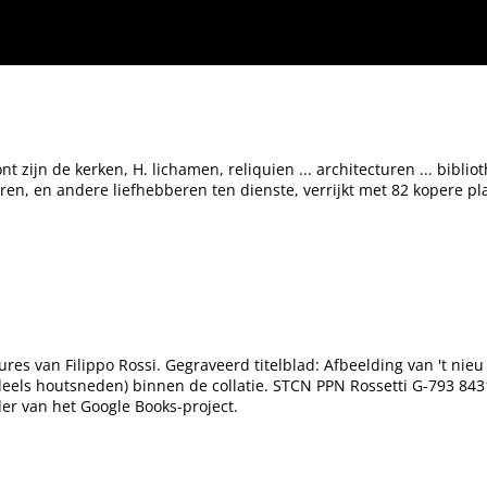
... architecturen ... bibliotheken ... en andere seer aenmerkelijke dingen. : Den schil
 zijn de kerken, H. lichamen, reliquien ... architecturen ... biblio
, en andere liefhebberen ten dienste, verrijkt met 82 kopere pl
vures van Filippo Rossi. Gegraveerd titelblad: Afbeelding van 't ni
deels houtsneden) binnen de collatie. STCN PPN Rossetti G-793 84314
er van het Google Books-project.