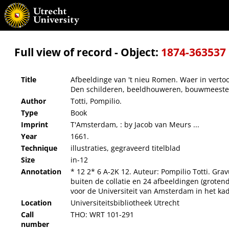
Afbeeldinge van 't nieu Romen. Waer in vertoont zijn de kerken, H. lichamen, reliquien 
kopere platen.
Full view of record - Object:
1874-363537
Title
Afbeeldinge van 't nieu Romen. Waer in vertoont
Den schilderen, beeldhouweren, bouwmeesteren
Author
Totti, Pompilio.
Type
Book
Imprint
T'Amsterdam, : by Jacob van Meurs ...
Year
1661.
Technique
illustraties, gegraveerd titelblad
Size
in-12
Annotation
* 12 2* 6 A-2K 12. Auteur: Pompilio Totti. Gra
buiten de collatie en 24 afbeeldingen (groten
voor de Universiteit van Amsterdam in het kad
Location
Universiteitsbibliotheek Utrecht
Call
THO: WRT 101-291
number