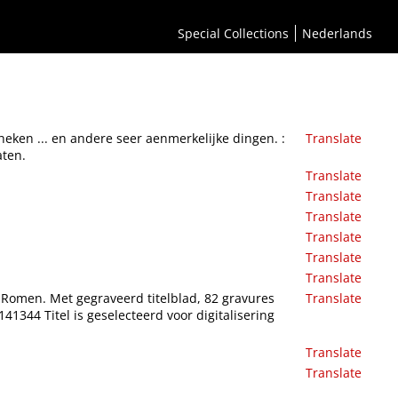
deren, beeldhouweren, bouwmeesteren, en andere liefhebberen ten dienste, verrijkt met 82
Special Collections
Nederlands
theken ... en andere seer aenmerkelijke dingen. :
Translate
aten.
Translate
Translate
Translate
Translate
Translate
Translate
eu Romen. Met gegraveerd titelblad, 82 gravures
Translate
1344 Titel is geselecteerd voor digitalisering
Translate
Translate