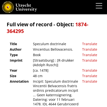
Speculum doctrinale
Full view of record - Object:
1874-
364295
Title
Speculum doctrinale
Translate
Author
Vincentius Bellovacensis.
Translate
Type
Book
Translate
Imprint
[Straatsburg] : [R-drukker
Translate
(Adolph Rusch)]
Year
[ca. 1478]
Translate
Size
48 cm
Translate
Annotation
Incipit: Speculum doctrinale
Translate
Vincentii Belvacensis fratris
ordinis predicatorum incipit
... Geen katernsignering.
Datering: voor 11 februari
1478. IDL 4644 Gerubriceerd