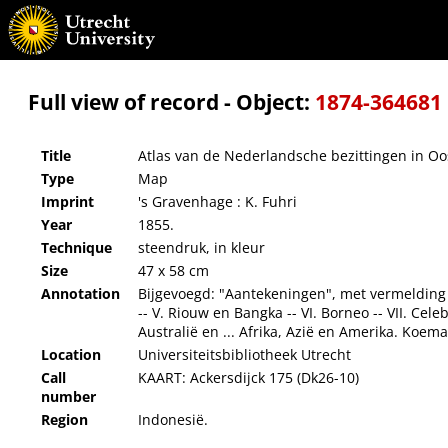
Atlas van de Nederlandsche bezittingen in Oost-Indië
Full view of record - Object:
1874-364681
Title
Atlas van de Nederlandsche bezittingen in Oo
Type
Map
Imprint
's Gravenhage : K. Fuhri
Year
1855.
Technique
steendruk, in kleur
Size
47 x 58 cm
Annotation
Bijgevoegd: "Aantekeningen", met vermelding va
-- V. Riouw en Bangka -- VI. Borneo -- VII. Cele
Australië en ... Afrika, Azië en Amerika. Koeman
Location
Universiteitsbibliotheek Utrecht
Call
KAART: Ackersdijck 175 (Dk26-10)
number
Region
Indonesië.