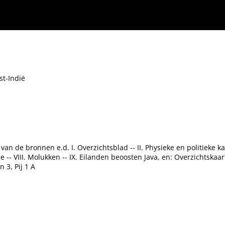
st-Indië
n de bronnen e.d. I. Overzichtsblad -- II. Physieke en politieke kaa
be -- VIII. Molukken -- IX. Eilanden beoosten Java, en: Overzichtskaar
 3, Pij 1 A