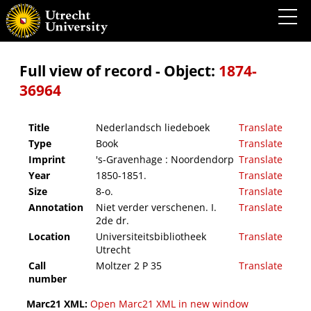
Nederlandsch liedeboek
Full view of record - Object:
1874-
36964
Title
Nederlandsch liedeboek
Translate
Type
Book
Translate
Imprint
's-Gravenhage : Noordendorp
Translate
Year
1850-1851.
Translate
Size
8-o.
Translate
Annotation
Niet verder verschenen. I.
Translate
2de dr.
Location
Universiteitsbibliotheek
Translate
Utrecht
Call
Moltzer 2 P 35
Translate
number
Marc21 XML:
Open Marc21 XML in new window