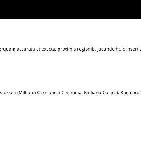
b. jucunde huic insertis, annexisque.
perquam accurata et exacta, proximis regionib. jucunde huic inserti
tokken (Milliaria Germanica Commnia, Milliaria Gallica). Koeman, 3, 