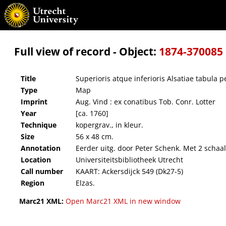
Superioris atque inferioris Alsatiae tabula perquam accurata et exacta, proximis regioni
Full view of record - Object:
1874-370085
Title
Superioris atque inferioris Alsatiae tabula 
Type
Map
Imprint
Aug. Vind : ex conatibus Tob. Conr. Lotter
Year
[ca. 1760]
Technique
kopergrav., in kleur.
Size
56 x 48 cm.
Annotation
Eerder uitg. door Peter Schenk. Met 2 schaals
Location
Universiteitsbibliotheek Utrecht
Call number
KAART: Ackersdijck 549 (Dk27-5)
Region
Elzas.
Marc21 XML:
Open Marc21 XML in new window