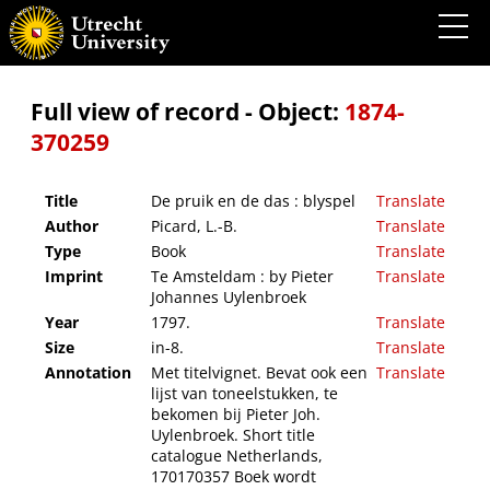
De pruik en de das : blyspel
Full view of record - Object:
1874-
370259
Title
De pruik en de das : blyspel
Translate
Author
Picard, L.-B.
Translate
Type
Book
Translate
Imprint
Te Amsteldam : by Pieter
Translate
Johannes Uylenbroek
Year
1797.
Translate
Size
in-8.
Translate
Annotation
Met titelvignet. Bevat ook een
Translate
lijst van toneelstukken, te
bekomen bij Pieter Joh.
Uylenbroek. Short title
catalogue Netherlands,
170170357 Boek wordt