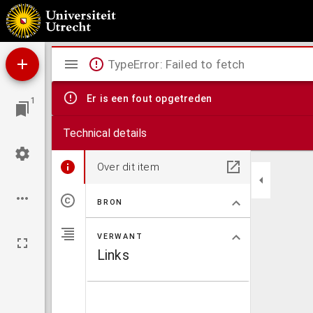
De verkeerde waereldt. : Kluchtige opera. Met dans kunst en vliegwerken.
Mirador
TypeError: Failed to fetch
viewer
Er is een fout opgetreden
1
Technical details
Over dit item
BRON
VERWANT
Links