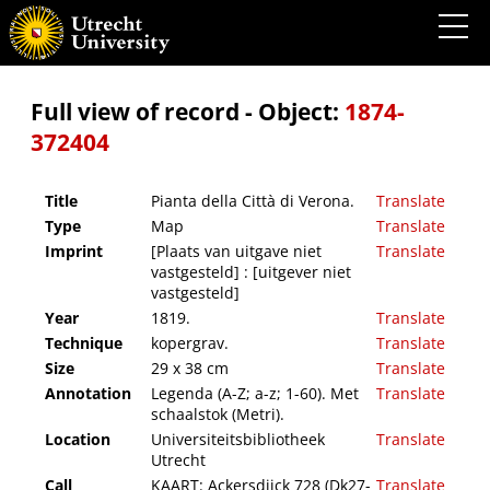
Pianta della Città di Verona.
Full view of record - Object:
1874-
372404
Title
Pianta della Città di Verona.
Translate
Type
Map
Translate
Imprint
[Plaats van uitgave niet
Translate
vastgesteld] : [uitgever niet
vastgesteld]
Year
1819.
Translate
Technique
kopergrav.
Translate
Size
29 x 38 cm
Translate
Annotation
Legenda (A-Z; a-z; 1-60). Met
Translate
schaalstok (Metri).
Location
Universiteitsbibliotheek
Translate
Utrecht
Call
KAART: Ackersdijck 728 (Dk27-
Translate