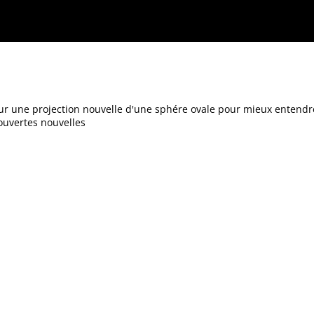
ale pour mieux entendre les distances entre l'Europe et Amerique : avec le tour du mon
r une projection nouvelle d'une sphére ovale pour mieux entendre 
couvertes nouvelles