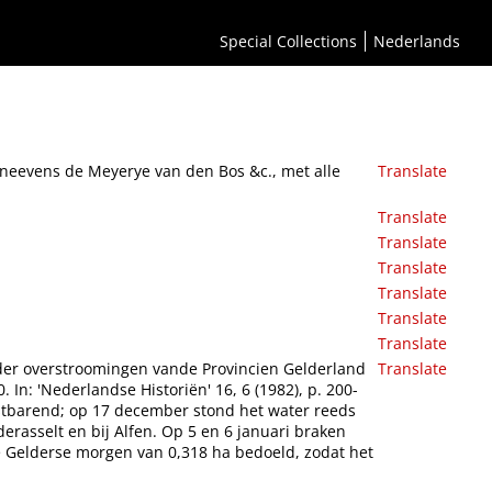
n in 't jaar 1740 en 1741, seer naauwkeurig na het leven afgebeelt
Special Collections
Nederlands
neevens de Meyerye van den Bos &c., met alle
Translate
Translate
Translate
Translate
Translate
Translate
Translate
t der overstroomingen vande Provincien Gelderland
Translate
. In: 'Nederlandse Historiën' 16, 6 (1982), p. 200-
ustbarend; op 17 december stond het water reeds
erasselt en bij Alfen. Op 5 en 6 januari braken
e Gelderse morgen van 0,318 ha bedoeld, zodat het