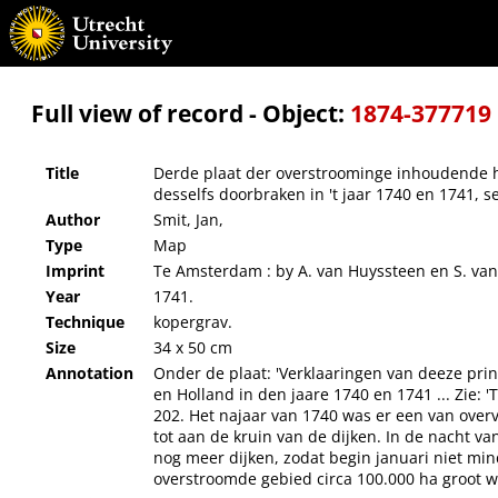
Derde plaat der overstroominge inhoudende het Ryk Nimweegen strekkende van de steede
Full view of record - Object:
1874-377719
Title
Derde plaat der overstroominge inhoudende h
desselfs doorbraken in 't jaar 1740 en 1741, 
Author
Smit, Jan,
Type
Map
Imprint
Te Amsterdam : by A. van Huyssteen en S. van
Year
1741.
Technique
kopergrav.
Size
34 x 50 cm
Annotation
Onder de plaat: 'Verklaaringen van deeze prin
en Holland in den jaare 1740 en 1741 ... Zie: '
202. Het najaar van 1740 was er een van over
tot aan de kruin van de dijken. In de nacht v
nog meer dijken, zodat begin januari niet mi
overstroomde gebied circa 100.000 ha groot w