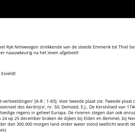
 Emmerik tot Thiel beneevens de Meyerye van den Bos &c., met alle desselfs doorbrake
et Ryk Nimweegen strekkende van de steede Emmerik tot Thiel be
seer naauwkeurig na het leven afgebeelt
 Esveldt
t-verbeeldingen' [A-R ; 1-83]. Voor tweede plaat zie: Tweede plaa
Toonneel des Aerdrijcx', nr. 50; Demoed, E.J., De Kerstvloed van 1740
vloedige regens in geheel Europa. De rivieren stegen dan ook onr
an 24 op 25 december braken de dijken bij Elden en Bemmel, bij Ned
nder dan 300.000 morgen land onder water stond (wellicht wordt d
as).