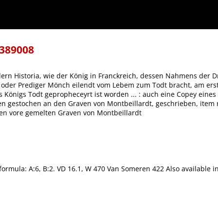
essen Nahmens der Dritt Henrich, von Valois (als er belägerte der Statt Paris) zu Pont
Königs Todt gepropheceyrt ist worden ... : auch eine Copey eines Sendbrieffs, welchen 
ci des Vierten, König in Franckreich gesandt an den vore gemelten Graven von Montbeil
-389008
rn Historia, wie der König in Franckreich, dessen Nahmens der Drit
en oder Prediger Mönch eilendt vom Lebem zum Todt bracht, am ers
Königs Todt gepropheceyrt ist worden ... : auch eine Copey eines S
n gestochen an den Graven von Montbeillardt, geschrieben, item 
den vore gemelten Graven von Montbeillardt
formula: A:6, B:2. VD 16.1, W 470 Van Someren 422 Also available in