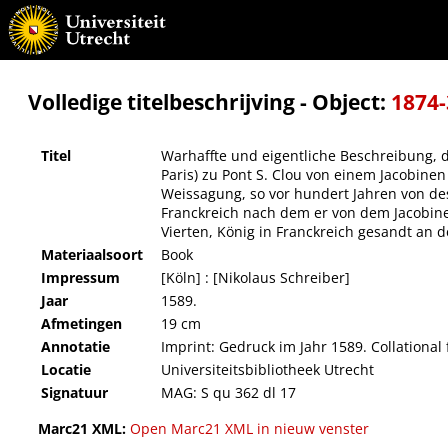
Warhaffte und eigentliche Beschreibung, dern Historia, wie der König in Franckreich, d
ersten Tag Augusti Anno 1589 : sampt einer Weissagung, so vor hundert Jahren von des 
Graven von Montbeillardt, geschrieben, item noch ein andere Copey dero Missiven Henri
Volledige titelbeschrijving - Object:
1874
Titel
Warhaffte und eigentliche Beschreibung, de
Paris) zu Pont S. Clou von einem Jacobin
Weissagung, so vor hundert Jahren von des 
Franckreich nach dem er von dem Jacobine
Vierten, König in Franckreich gesandt an 
Materiaalsoort
Book
Impressum
[Köln] : [Nikolaus Schreiber]
Jaar
1589.
Afmetingen
19 cm
Annotatie
Imprint: Gedruck im Jahr 1589. Collational 
Locatie
Universiteitsbibliotheek Utrecht
Signatuur
MAG: S qu 362 dl 17
Marc21 XML:
Open Marc21 XML in nieuw venster