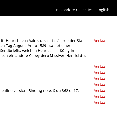
 S. Clou von einem Jacobinen oder Prediger Mönch eilendt vom Lebem zum Todt bracht, am
Henricus III. König in Franckreich nach dem er von dem Jacobinen gestochen an den
Bijzondere Collecties
English
lardt
t Henrich, von Valois (als er belägerte der Statt
Vertaal
ten Tag Augusti Anno 1589 : sampt einer
endbrieffs, welchen Henricus III. König in
noch ein andere Copey dero Missiven Henrici des
Vertaal
Vertaal
Vertaal
Vertaal
 online version. Binding note: S qu 362 dl 17.
Vertaal
Vertaal
Vertaal