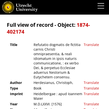
Refutatio dogmatis de fictitia carnis Christi omnipraesentia, & reali idiomatum in ipsis
naturis communicatione, : ex verbo Dei, & perpetuo Ecclesiae aduerius Nestorium &
Eutychetem consensu.
Full view of record - Object:
1874-
402174
Title
Refutatio dogmatis de fictitia
Translate
carnis Christi
omnipraesentia, & reali
idiomatum in ipsis naturis
communicatione, : ex verbo
Dei, & perpetuo Ecclesiae
aduerius Nestorium &
Eutychetem consensu.
Author
Herdesianus, Christoph,
Translate
Type
Book
Translate
Imprint
Heidelbergae : apud Ioannem
Translate
Maier
Year
M.D.LXXVI. [1576]
Translate