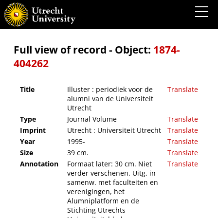
Illuster : periodiek voor de alumni van de Universiteit Utrecht
Full view of record - Object:
1874-
404262
Title
Illuster : periodiek voor de
Translate
alumni van de Universiteit
Utrecht
Type
Journal Volume
Translate
Imprint
Utrecht : Universiteit Utrecht
Translate
Year
1995-
Translate
Size
39 cm.
Translate
Annotation
Formaat later: 30 cm. Niet
Translate
verder verschenen. Uitg. in
samenw. met faculteiten en
verenigingen, het
Alumniplatform en de
Stichting Utrechts