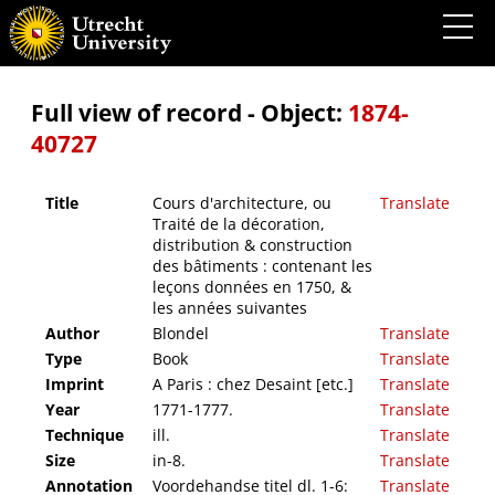
Cours d'architecture, ou Traité de la décoration, distribution & construction des
bâtiments : contenant les leçons données en 1750, & les années suivantes
Full view of record - Object:
1874-
40727
Title
Cours d'architecture, ou
Translate
Traité de la décoration,
distribution & construction
des bâtiments : contenant les
leçons données en 1750, &
les années suivantes
Author
Blondel
Translate
Type
Book
Translate
Imprint
A Paris : chez Desaint [etc.]
Translate
Year
1771-1777.
Translate
Technique
ill.
Translate
Size
in-8.
Translate
Annotation
Voordehandse titel dl. 1-6:
Translate