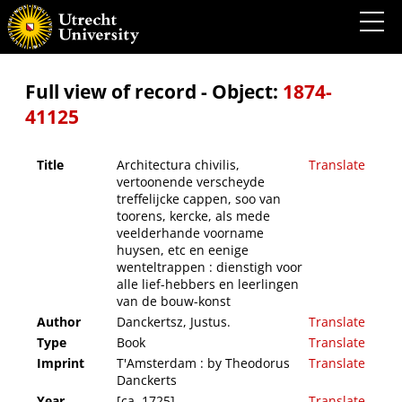
Architectura chivilis, vertoonende verscheyde treffelijcke cappen, soo van toorens,
kercke, als mede veelderhande voorname huysen, etc en eenige wenteltrappen :
dienstigh voor alle lief-hebbers en leerlingen van de bouw-konst
Full view of record - Object:
1874-
41125
Title
Architectura chivilis,
Translate
vertoonende verscheyde
treffelijcke cappen, soo van
toorens, kercke, als mede
veelderhande voorname
huysen, etc en eenige
wenteltrappen : dienstigh voor
alle lief-hebbers en leerlingen
van de bouw-konst
Author
Danckertsz, Justus.
Translate
Type
Book
Translate
Imprint
T'Amsterdam : by Theodorus
Translate
Danckerts
Year
[ca. 1725]
Translate