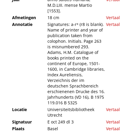
M.D.LIII. mense Martio
[1553].
Afmetingen
18 cm
Vertaal
Annotatie
Signatures: a-r⁸ (r8 is blank).
Vertaal
Name of printer and year of
publication taken from
colophon. Initials. Page 263
is misnumbered 293.
Adams, H.M. Catalogue of
books printed on the
continent of Europe, 1501-
1600, in Cambridge libraries,
Index Aureliensis,
Verzeichnis der im
deutschen Sprachbereich
erschienenen Drucke des 16.
Jahrhunderts (VD 16), B 1975
119.016 B 5325
Locatie
Universiteitsbibliotheek
Vertaal
Utrecht
Signatuur
E oct 249 dl 3
Vertaal
Plaats
Basel
Vertaal