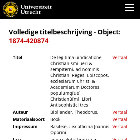
De legitima uindicatione Christianismi ueri & sempiterni, ad nominis Christiani Reges,
Episcopos, ecclesiarum Christi & Academiarum Doctores, populumq[ue] Christianū[m],
Libri Antisophistici tres
Volledige titelbeschrijving - Object:
1874-420874
Titel
De legitima uindicatione
Vertaal
Christianismi ueri &
sempiterni, ad nominis
Christiani Reges, Episcopos,
ecclesiarum Christi &
Academiarum Doctores,
populumq[ue]
Christianū[m], Libri
Antisophistici tres
Auteur
Bibliander, Theodorus,
Vertaal
Materiaalsoort
Book
Vertaal
Impressum
Basileæ, : ex officina Joannis
Vertaal
Oporini
Jaar
anno salutis humanæ
Vertaal