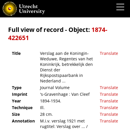
Verslag aan de Koningin-Weduwe, Regentes van het Koninkrijk, betrekkelijk den Dienst
der Rijkspostspaarbank in Nederland ...
Full view of record - Object:
1874-
422651
Title
Verslag aan de Koningin-
Translate
Weduwe, Regentes van het
Koninkrijk, betrekkelijk den
Dienst der
Rijkspostspaarbank in
Nederland ...
Type
Journal Volume
Translate
Imprint
's-Gravenhage : Van Cleef
Translate
Year
1894-1934.
Translate
Technique
Ill.
Translate
Size
28 cm.
Translate
Annotation
M.i.v. verslag 1921 met
Translate
rugtitel: Verslag over ... /