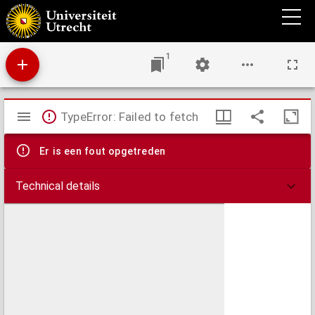
De personali vnione duarum naturarum in Christo, et ascensu Christi in coelum, ac
sessione eius ad dextram Dei Patris. : qua vera corporis et sanguinis Christi praesentia
in Cœna explicata est, & confirmata.
1
Mirador
TypeError: Failed to fetch
viewer
Er is een fout opgetreden
Technical details