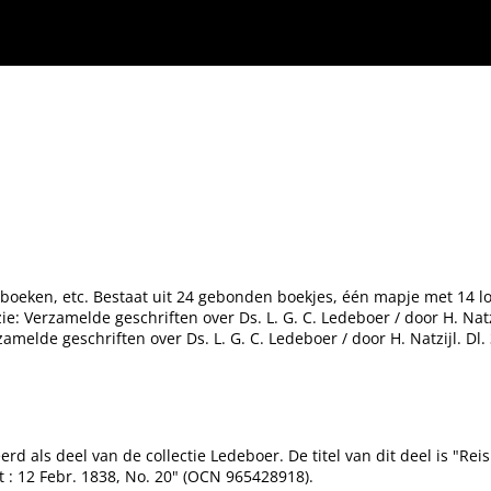
gboeken, etc. Bestaat uit 24 gebonden boekjes, één mapje met 14 lo
ie: Verzamelde geschriften over Ds. L. G. C. Ledeboer / door H. Natzij
amelde geschriften over Ds. L. G. C. Ledeboer / door H. Natzijl. Dl. 
erd als deel van de collectie Ledeboer. De titel van dit deel is "Re
t : 12 Febr. 1838, No. 20" (OCN 965428918).