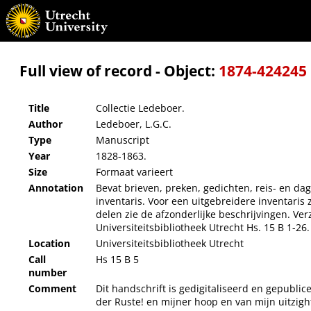
Collectie Ledeboer.
Full view of record - Object:
1874-424245
Title
Collectie Ledeboer.
Author
Ledeboer, L.G.C.
Type
Manuscript
Year
1828-1863.
Size
Formaat varieert
Annotation
Bevat brieven, preken, gedichten, reis- en da
inventaris. Voor een uitgebreidere inventaris z
delen zie de afzonderlijke beschrijvingen. Verz
Universiteitsbibliotheek Utrecht Hs. 15 B 1-26.
Location
Universiteitsbibliotheek Utrecht
Call
Hs 15 B 5
number
Comment
Dit handschrift is gedigitaliseerd en gepublice
der Ruste! en mijner hoop en van mijn uitzigh