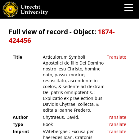
Articulorum Symboli Apostolici de filio Dei Domino nostro Iesu Christo, homine nato,
passo, mortuo, resuscitato, ascendente in coelos, & sedente ad dextram Dei patris
omnipotentis. : Explicatio ex praelectionibus Davidis Chytraei collecta, & edita a Ioanne
Fredero.
Full view of record - Object:
1874-
424456
Title
Articulorum Symboli
Translate
Apostolici de filio Dei Domino
nostro Iesu Christo, homine
nato, passo, mortuo,
resuscitato, ascendente in
coelos, & sedente ad dextram
Dei patris omnipotentis. :
Explicatio ex praelectionibus
Davidis Chytraei collecta, &
edita a Ioanne Fredero.
Author
Chytraeus, David,
Translate
Type
Book
Translate
Imprint
VVitebergae : Excusa per
Translate
haeredes Ioan. Cratonis