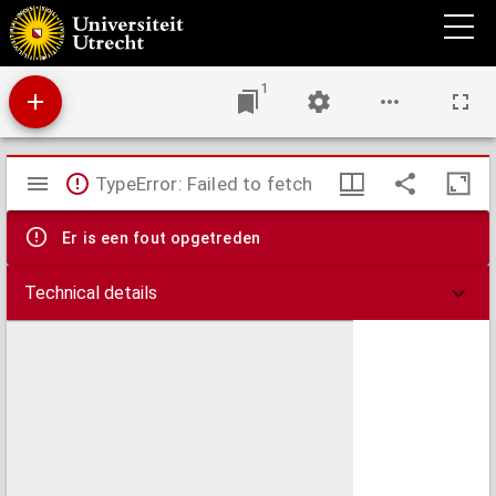
Illustrium veterum scriptorum, qui rerum a Germanis per multas aetates gestarum
historias vel annales posteris reliquerunt,.
1
Mirador
TypeError: Failed to fetch
viewer
Er is een fout opgetreden
Technical details