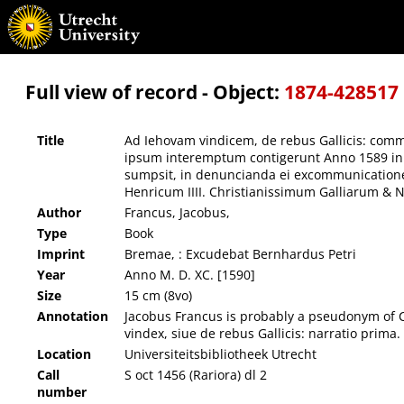
Ad Iehovam vindicem, de rebus Gallicis: commentatio altera Iacobi Franci. : complecten
Pontifex Rom. Sextus V. contra Regem Henricum III. sumpsit, in denuncianda ei excommun
Nauarrae Regem hodie tumultuantur: aut tumultuantibus patronicium praebent.
Full view of record - Object:
1874-428517
Title
Ad Iehovam vindicem, de rebus Gallicis: comme
ipsum interemptum contigerunt Anno 1589 in R
sumpsit, in denuncianda ei excommunicatione,
Henricum IIII. Christianissimum Galliarum &
Author
Francus, Jacobus,
Type
Book
Imprint
Bremae, : Excudebat Bernhardus Petri
Year
Anno M. D. XC. [1590]
Size
15 cm (8vo)
Annotation
Jacobus Francus is probably a pseudonym of C
vindex, siue de rebus Gallicis: narratio prim
Location
Universiteitsbibliotheek Utrecht
Call
S oct 1456 (Rariora) dl 2
number