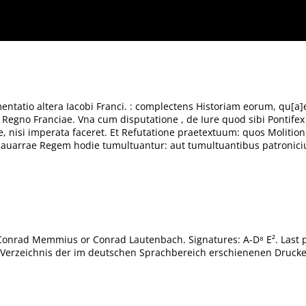
s Historiam eorum, qu[a]e post Guisios fratres interfectos: & post Regem ipsum interemp
icatione, nisi imperata faceret. Et Refutatione praetextuum: quos Molitionibus & armis
ntatio altera Iacobi Franci. : complectens Historiam eorum, qu[a]e
egno Franciae. Vna cum disputatione , de Iure quod sibi Pontifex
 nisi imperata faceret. Et Refutatione praetextuum: quos Molition
 Nauarrae Regem hodie tumultuantur: aut tumultuantibus patronic
onrad Memmius or Conrad Lautenbach. Signatures: A-D⁸ E². Last pa
a. Verzeichnis der im deutschen Sprachbereich erschienenen Drucke