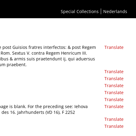
tum contigerunt Anno 1589 in Regno Franciae. Vna cum disputatione , de Iure quod sibi
 suis praetendunt ij, qui aduersus Henricum IIII. Christianissimum Galliarum &
Special Collections
Nederlands
 post Guisios fratres interfectos: & post Regem
Translate
 Rom. Sextus V. contra Regem Henricum III.
ibus & armis suis praetendunt ij, qui aduersus
ium praebent.
Translate
Translate
Translate
Translate
Translate
ge is blank. For the preceding see: Iehova
Translate
 des 16. Jahrhunderts (VD 16), F 2252
Translate
Translate