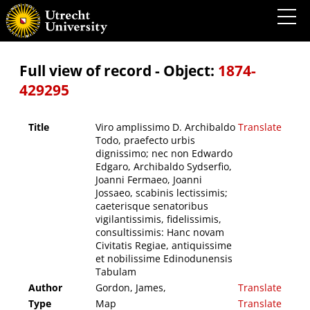
Viro amplissimo D. Archibaldo Todo, praefecto urbis dignissimo; nec non Edwardo
Edgaro, Archibaldo Sydserfio, Joanni Fermaeo, Joanni Jossaeo, scabinis lectissimis;
caeterisque senatoribus vigilantissimis, fidelissimis, consultissimis: Hanc novam
Civitatis Regiae, antiquissime et nobilissime Edinodunensis Tabulam
Full view of record - Object:
1874-
429295
Title
Viro amplissimo D. Archibaldo
Translate
Todo, praefecto urbis
dignissimo; nec non Edwardo
Edgaro, Archibaldo Sydserfio,
Joanni Fermaeo, Joanni
Jossaeo, scabinis lectissimis;
caeterisque senatoribus
vigilantissimis, fidelissimis,
consultissimis: Hanc novam
Civitatis Regiae, antiquissime
et nobilissime Edinodunensis
Tabulam
Author
Gordon, James,
Translate
Type
Map
Translate