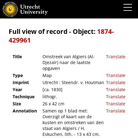
Omstreek van Algiers (Al-Djezaïr) naar de laatste opgaven
Full view of record - Object:
1874-
429961
Title
Omstreek van Algiers (Al-
Translate
Djezaïr) naar de laatste
opgaven
Type
Map
Translate
Imprint
Utrecht : Steendr. v. Houtman
Translate
Year
[ca. 1830]
Translate
Technique
lithogr.
Translate
Size
26 x 42 cm
Translate
Annotation
Samen op 1 blad met:
Translate
Overzigt of kaart van de
kusten en omstreken van den
staat van Algiers / H.
Eskuchen, lith. - 13 x 43 cm.