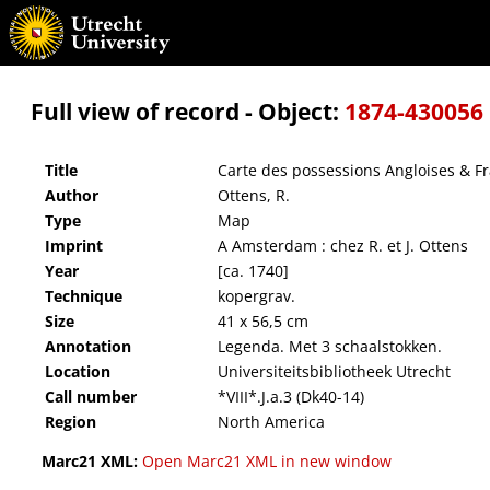
Carte des possessions Angloises & Françoises du continent de l'Amerique septentrionale
Full view of record - Object:
1874-430056
Title
Carte des possessions Angloises & Fr
Author
Ottens, R.
Type
Map
Imprint
A Amsterdam : chez R. et J. Ottens
Year
[ca. 1740]
Technique
kopergrav.
Size
41 x 56,5 cm
Annotation
Legenda. Met 3 schaalstokken.
Location
Universiteitsbibliotheek Utrecht
Call number
*VIII*.J.a.3 (Dk40-14)
Region
North America
Marc21 XML:
Open Marc21 XML in new window