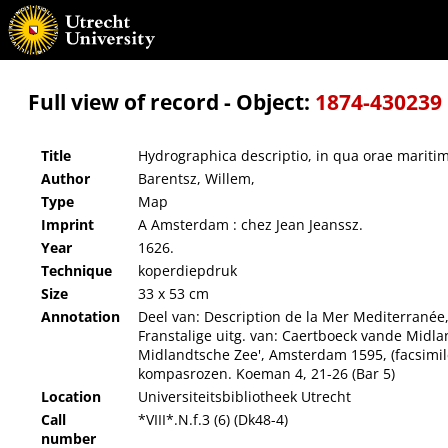
Hydrographica descriptio, in qua orae maritimae Italiae a monte Argentato Napolim usq
Full view of record - Object:
1874-430239
Title
Hydrographica descriptio, in qua orae mariti
Author
Barentsz, Willem,
Type
Map
Imprint
A Amsterdam : chez Jean Jeanssz.
Year
1626.
Technique
koperdiepdruk
Size
33 x 53 cm
Annotation
Deel van: Description de la Mer Mediterranée, 
Franstalige uitg. van: Caertboeck vande Midlan
Midlandtsche Zee', Amsterdam 1595, (facsimil
kompasrozen. Koeman 4, 21-26 (Bar 5)
Location
Universiteitsbibliotheek Utrecht
Call
*VIII*.N.f.3 (6) (Dk48-4)
number