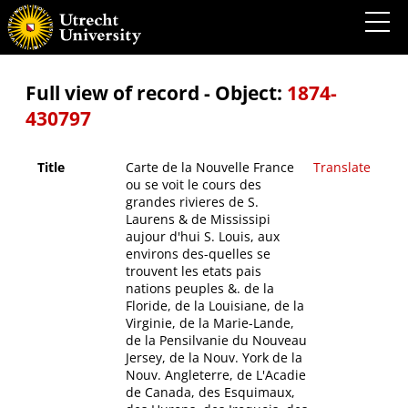
Carte de la Nouvelle France ou se voit le cours des grandes rivieres de S. Laurens & de
Mississipi aujour d'hui S. Louis, aux environs des-quelles se trouvent les etats pais
nations peuples &. de la Floride, de la Louisiane, de la Virginie, de la Marie-Lande, de la
Pensilvanie du Nouveau Jersey, de la Nouv. York de la Nouv. Angleterre, de L'Acadie de
Canada, des Esquimaux, des Hurons, des Iroquois, des Ilinois &c. et de la grande ile de
Terre Neuve
Full view of record - Object:
1874-
430797
Title
Carte de la Nouvelle France
Translate
ou se voit le cours des
grandes rivieres de S.
Laurens & de Mississipi
aujour d'hui S. Louis, aux
environs des-quelles se
trouvent les etats pais
nations peuples &. de la
Floride, de la Louisiane, de la
Virginie, de la Marie-Lande,
de la Pensilvanie du Nouveau
Jersey, de la Nouv. York de la
Nouv. Angleterre, de L'Acadie
de Canada, des Esquimaux,