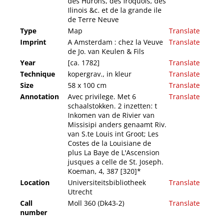
des Hurons, des Iroquois, des
Ilinois &c. et de la grande ile
de Terre Neuve
Type
Map
Translate
Imprint
A Amsterdam : chez la Veuve
Translate
de Jo. van Keulen & Fils
Year
[ca. 1782]
Translate
Technique
kopergrav., in kleur
Translate
Size
58 x 100 cm
Translate
Annotation
Avec privilege. Met 6
Translate
schaalstokken. 2 inzetten: t
Inkomen van de Rivier van
Missisipi anders genaamt Riv.
van S.te Louis int Groot; Les
Costes de la Louisiane de
plus La Baye de L'Ascension
jusques a celle de St. Joseph.
Koeman, 4, 387 [320]*
Location
Universiteitsbibliotheek
Translate
Utrecht
Call
Moll 360 (Dk43-2)
Translate
number