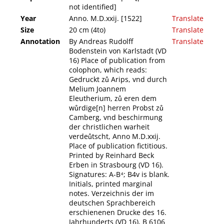
not identified]
Year
Anno. M.D.xxij. [1522]
Translate
Size
20 cm (4to)
Translate
Annotation
By Andreas Rudolff
Translate
Bodenstein von Karlstadt (VD
16) Place of publication from
colophon, which reads:
Gedruckt zů Arips, vnd durch
Melium Joannem
Eleutherium, zů eren dem
wůrdige[n] herren Probst zů
Camberg, vnd beschirmung
der christlichen warheit
verdeůtscht, Anno M.D.xxij.
Place of publication fictitious.
Printed by Reinhard Beck
Erben in Strasbourg (VD 16).
Signatures: A-B⁴; B4v is blank.
Initials, printed marginal
notes. Verzeichnis der im
deutschen Sprachbereich
erschienenen Drucke des 16.
Jahrhunderts (VD 16), B 6106