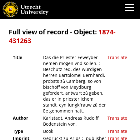
Das die Priester Eeweyber nemen mögen vnd sollen. : Beschutz red, des würdigen
herren Bartolomei Bernhardi, probsts zů Camberg, so von bischoff von Meydburg
gefordert, antwurt zů geben, das er in priesterlichem standt, eyn iungkfrauw zů der Ee
genommen hatt.
Full view of record - Object:
1874-
431263
Title
Das die Priester Eeweyber
Translate
nemen mögen vnd sollen. :
Beschutz red, des würdigen
herren Bartolomei Bernhardi,
probsts zů Camberg, so von
bischoff von Meydburg
gefordert, antwurt zů geben,
das er in priesterlichem
standt, eyn iungkfrauw zů der
Ee genommen hatt.
Author
Karlstadt, Andreas Rudolff
Translate
Bodenstein von,
Type
Book
Translate
Imprint
Gedruckt zu Arips : [publisher
Translate