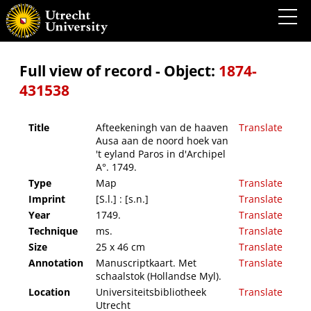
Afteekeningh van de haaven Ausa aan de noord hoek van 't eyland Paros in d'Archipel
A°. 1749.
Full view of record - Object:
1874-
431538
Title
Afteekeningh van de haaven
Translate
Ausa aan de noord hoek van
't eyland Paros in d'Archipel
A°. 1749.
Type
Map
Translate
Imprint
[S.l.] : [s.n.]
Translate
Year
1749.
Translate
Technique
ms.
Translate
Size
25 x 46 cm
Translate
Annotation
Manuscriptkaart. Met
Translate
schaalstok (Hollandse Myl).
Location
Universiteitsbibliotheek
Translate
Utrecht