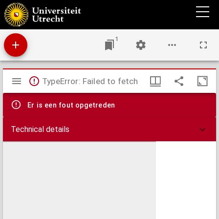
Flandriae comitatus pars occidentalis, in terram Francam et ejusdem subjacentia officia
1
Mirador
TypeError: Failed to fetch
viewer
Er is een fout opgetreden
Technical details