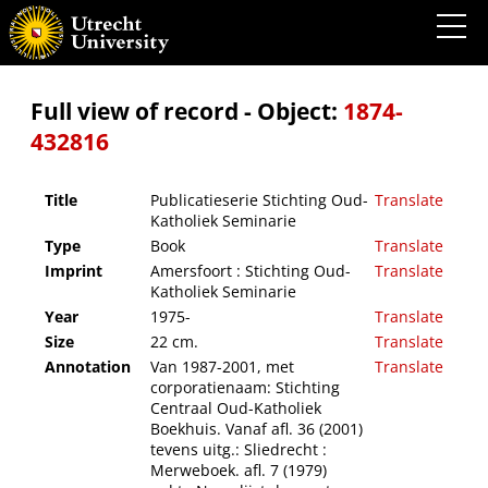
Publicatieserie Stichting Oud-Katholiek Seminarie
Full view of record - Object:
1874-
432816
Title
Publicatieserie Stichting Oud-
Translate
Katholiek Seminarie
Type
Book
Translate
Imprint
Amersfoort : Stichting Oud-
Translate
Katholiek Seminarie
Year
1975-
Translate
Size
22 cm.
Translate
Annotation
Van 1987-2001, met
Translate
corporatienaam: Stichting
Centraal Oud-Katholiek
Boekhuis. Vanaf afl. 36 (2001)
tevens uitg.: Sliedrecht :
Merweboek. afl. 7 (1979)