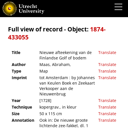
Nieuwe afteekening van de Finlandse Golf of bodem
Full view of record - Object:
1874-
433055
Title
Nieuwe afteekening van de
Translate
Finlandse Golf of bodem
Author
Maas, Abraham,
Translate
Type
Map
Translate
Imprint
tot Amsterdam : by Johannes
Translate
van Keulen Boek en Zeekaart
Verkooper aan de
Nieuwenbrug
Year
[1728]
Translate
Technique
kopergrav., in kleur
Translate
Size
50 x 115 cm
Translate
Annotation
Ook in: De nieuwe groote
Translate
lichtende zee-fakkel, dl. 1