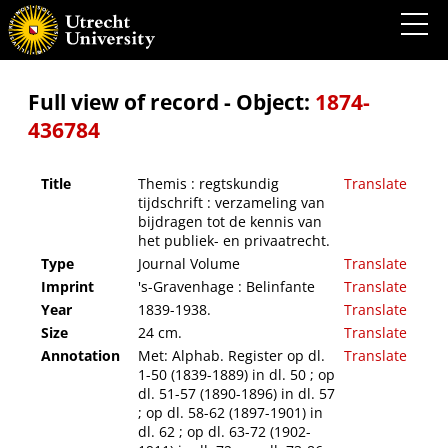
Themis : regtskundig tijdschrift : verzameling van bijdragen tot de kennis van het
publiek- en privaatrecht.
Full view of record - Object:
1874-
436784
Title
Themis : regtskundig
Translate
tijdschrift : verzameling van
bijdragen tot de kennis van
het publiek- en privaatrecht.
Type
Journal Volume
Translate
Imprint
's-Gravenhage : Belinfante
Translate
Year
1839-1938.
Translate
Size
24 cm.
Translate
Annotation
Met: Alphab. Register op dl.
Translate
1-50 (1839-1889) in dl. 50 ; op
dl. 51-57 (1890-1896) in dl. 57
; op dl. 58-62 (1897-1901) in
dl. 62 ; op dl. 63-72 (1902-