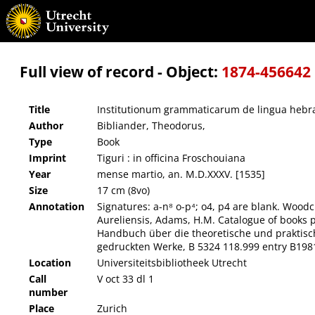
Institutionum grammaticarum de lingua hebraea liber unus
Full view of record - Object:
1874-456642
Title
Institutionum grammaticarum de lingua hebra
Author
Bibliander, Theodorus,
Type
Book
Imprint
Tiguri : in officina Froschouiana
Year
mense martio, an. M.D.XXXV. [1535]
Size
17 cm (8vo)
Annotation
Signatures: a-n⁸ o-p⁴; o4, p4 are blank. Wood
Aureliensis, Adams, H.M. Catalogue of books p
Handbuch über die theoretische und praktisch
gedruckten Werke, B 5324 118.999 entry B1981
Location
Universiteitsbibliotheek Utrecht
Call
V oct 33 dl 1
number
Place
Zurich