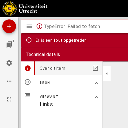
Aristotilis liber de moribus ad eudemiu[m]
Mirador
TypeError: Failed to fetch
viewer
Er is een fout opgetreden
1
Technical details
Over dit item
BRON
VERWANT
Links