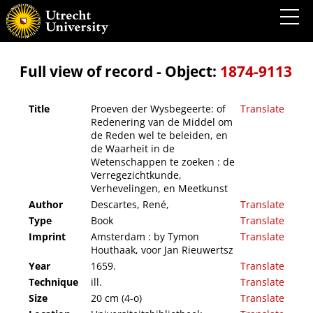
Proeven der Wysbegeerte: of Redenering van de Middel om de Reden wel te beleiden,
en de Waarheit in de Wetenschappen te zoeken : de Verregezichtkunde, Verhevelingen,
en Meetkunst
Full view of record - Object:
1874-9113
Title
Proeven der Wysbegeerte: of
Translate
Redenering van de Middel om
de Reden wel te beleiden, en
de Waarheit in de
Wetenschappen te zoeken : de
Verregezichtkunde,
Verhevelingen, en Meetkunst
Author
Descartes, René,
Translate
Type
Book
Translate
Imprint
Amsterdam : by Tymon
Translate
Houthaak, voor Jan Rieuwertsz
Year
1659.
Translate
Technique
ill.
Translate
Size
20 cm (4-o)
Translate