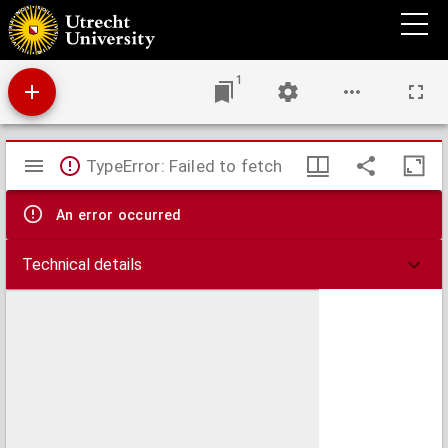
Particular-Beschreybung, der Ordnung und Herrlichkeyt, so in dem Fest der
Beschneydung des Sultan Machmet, yetzigen Türckischen Kaysers Sultan Amuraths
Son, zu Constantinopel im 1582. Jar ist gehalten, den andern Junij angefangen, und den
26. Julij vollendt worden.
1
Mirador
TypeError: Failed to fetch
viewer
An error occurred
Technical details