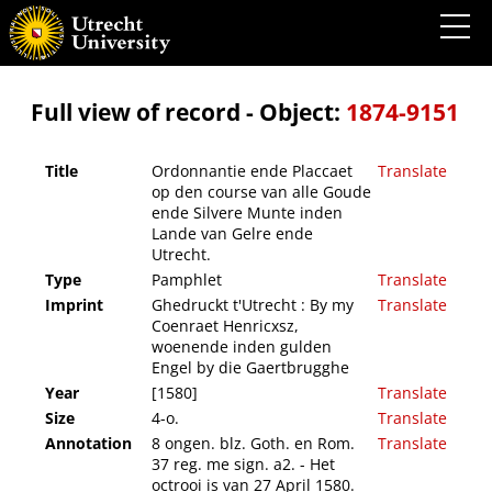
Ordonnantie ende Placcaet op den course van alle Goude ende Silvere Munte inden
Lande van Gelre ende Utrecht.
Full view of record - Object:
1874-9151
Title
Ordonnantie ende Placcaet
Translate
op den course van alle Goude
ende Silvere Munte inden
Lande van Gelre ende
Utrecht.
Type
Pamphlet
Translate
Imprint
Ghedruckt t'Utrecht : By my
Translate
Coenraet Henricxsz,
woenende inden gulden
Engel by die Gaertbrugghe
Year
[1580]
Translate
Size
4-o.
Translate
Annotation
8 ongen. blz. Goth. en Rom.
Translate
37 reg. me sign. a2. - Het
octrooi is van 27 April 1580.