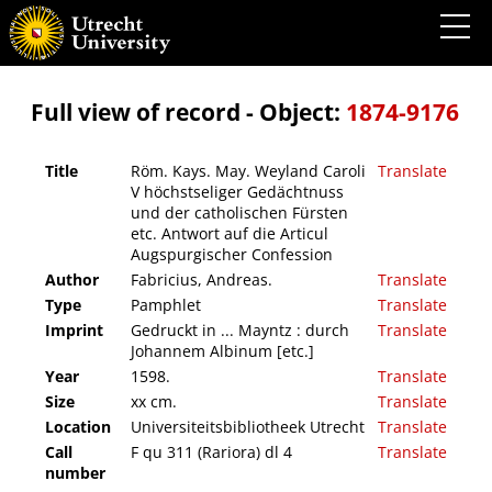
Röm. Kays. May. Weyland Caroli V höchstseliger Gedächtnuss und der catholischen
Fürsten etc. Antwort auf die Articul Augspurgischer Confession
Full view of record - Object:
1874-9176
Title
Röm. Kays. May. Weyland Caroli
Translate
V höchstseliger Gedächtnuss
und der catholischen Fürsten
etc. Antwort auf die Articul
Augspurgischer Confession
Author
Fabricius, Andreas.
Translate
Type
Pamphlet
Translate
Imprint
Gedruckt in ... Mayntz : durch
Translate
Johannem Albinum [etc.]
Year
1598.
Translate
Size
xx cm.
Translate
Location
Universiteitsbibliotheek Utrecht
Translate
Call
F qu 311 (Rariora) dl 4
Translate
number