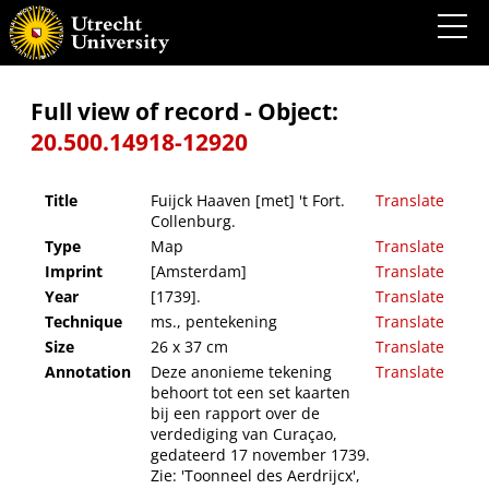
Fuijck Haaven [met] 't Fort. Collenburg.
Full view of record - Object:
20.500.14918-12920
Title
Fuijck Haaven [met] 't Fort.
Translate
Collenburg.
Type
Map
Translate
Imprint
[Amsterdam]
Translate
Year
[1739].
Translate
Technique
ms., pentekening
Translate
Size
26 x 37 cm
Translate
Annotation
Deze anonieme tekening
Translate
behoort tot een set kaarten
bij een rapport over de
verdediging van Curaçao,
gedateerd 17 november 1739.
Zie: 'Toonneel des Aerdrijcx',