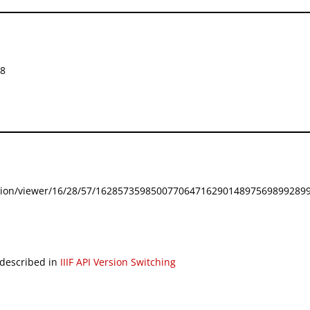
48
festation/viewer/16/28/57/162857359850077064716290148975698992899
 described in
IIIF API Version Switching