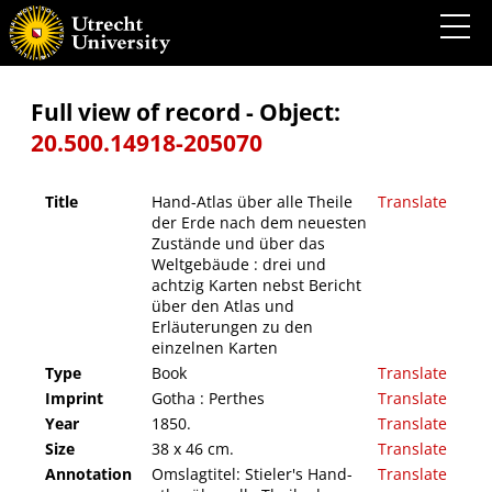
Hand-Atlas über alle Theile der Erde nach dem neuesten Zustände und über das
Weltgebäude : drei und achtzig Karten nebst Bericht über den Atlas und Erläuterungen
zu den einzelnen Karten
Full view of record - Object:
20.500.14918-205070
Title
Hand-Atlas über alle Theile
Translate
der Erde nach dem neuesten
Zustände und über das
Weltgebäude : drei und
achtzig Karten nebst Bericht
über den Atlas und
Erläuterungen zu den
einzelnen Karten
Type
Book
Translate
Imprint
Gotha : Perthes
Translate
Year
1850.
Translate
Size
38 x 46 cm.
Translate
Annotation
Omslagtitel: Stieler's Hand-
Translate