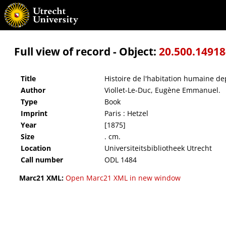
Histoire de l'habitation humaine depuis les temps préhistoriques jusquà́ nos jours
Full view of record - Object:
20.500.1491
Title
Histoire de l'habitation humaine dep
Author
Viollet-Le-Duc, Eugène Emmanuel.
Type
Book
Imprint
Paris : Hetzel
Year
[1875]
Size
. cm.
Location
Universiteitsbibliotheek Utrecht
Call number
ODL 1484
Marc21 XML:
Open Marc21 XML in new window