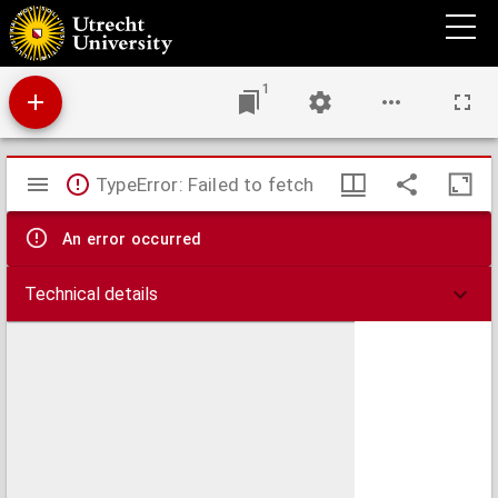
Algemeene geschiedenis des vaderlands, van de vroegste tijden tot op heden
1
Mirador
TypeError: Failed to fetch
viewer
An error occurred
Technical details