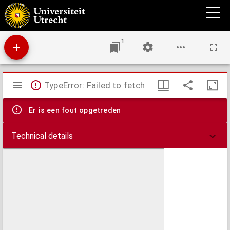
Een son die een dicke neevel of wolck uyt de zee ophaelt met dit emblema, evexi sed
discutiam.
1
Mirador
TypeError: Failed to fetch
viewer
Er is een fout opgetreden
Technical details