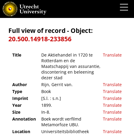
De Aktiehandel in 1720 te Rotterdam en de Maatschappij van assurantie, discontering
en beleening dezer stad
Full view of record - Object:
20.500.14918-233856
Title
De Aktiehandel in 1720 te
Translate
Rotterdam en de
Maatschappij van assurantie,
discontering en beleening
dezer stad
Author
Rijn, Gerrit van.
Translate
Type
Book
Translate
Imprint
[S.l. : s.n.]
Translate
Year
1899.
Translate
Size
In-8.
Translate
Annotation
Boek wordt verfilmd
Translate
Metamorfoze UBU.
Location
Universiteitsbibliotheek
Translate