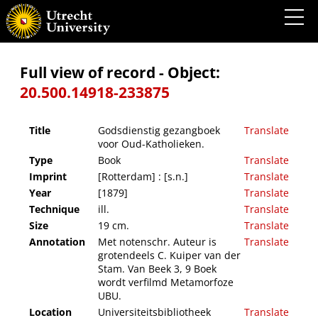
Godsdienstig gezangboek voor Oud-Katholieken.
Full view of record - Object:
20.500.14918-233875
Title
Godsdienstig gezangboek
Translate
voor Oud-Katholieken.
Type
Book
Translate
Imprint
[Rotterdam] : [s.n.]
Translate
Year
[1879]
Translate
Technique
ill.
Translate
Size
19 cm.
Translate
Annotation
Met notenschr. Auteur is
Translate
grotendeels C. Kuiper van der
Stam. Van Beek 3, 9 Boek
wordt verfilmd Metamorfoze
UBU.
Location
Universiteitsbibliotheek
Translate